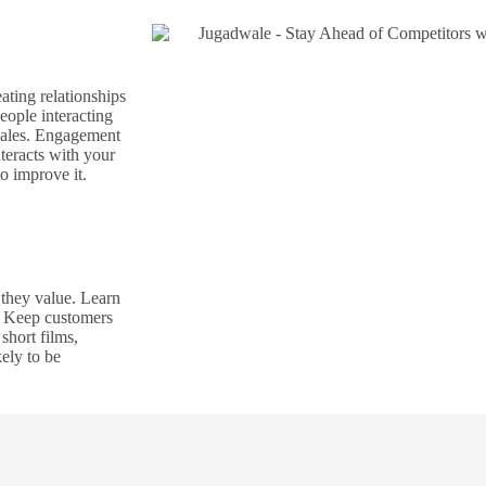
eating relationships
eople interacting
sales. Engagement
nteracts with your
o improve it.
 they value. Learn
m. Keep customers
short films,
ely to be