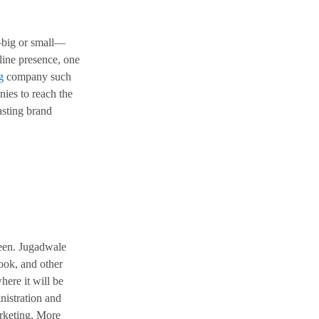
s—big or small—
line presence, one
g
company such
nies to reach the
asting brand
seen. Jugadwale
ook, and other
ere it will be
nistration and
rketing. More